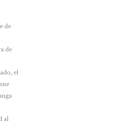
e de
ra de
ado, el
iene
manga
 al