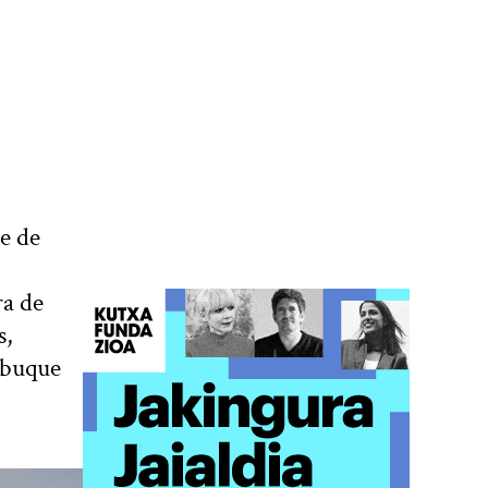
e de
ra de
s,
 buque