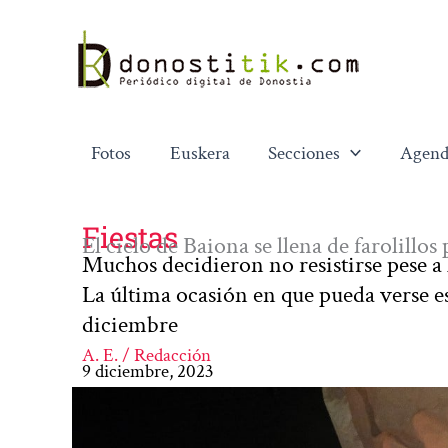
Ir
al
contenido
Fotos
Euskera
Secciones
Agend
Fiestas
El cielo de Baiona se llena de farolillos
Muchos decidieron no resistirse pese a
La última ocasión en que pueda verse es
diciembre
A. E. / Redacción
9 diciembre, 2023