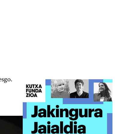
esgo.