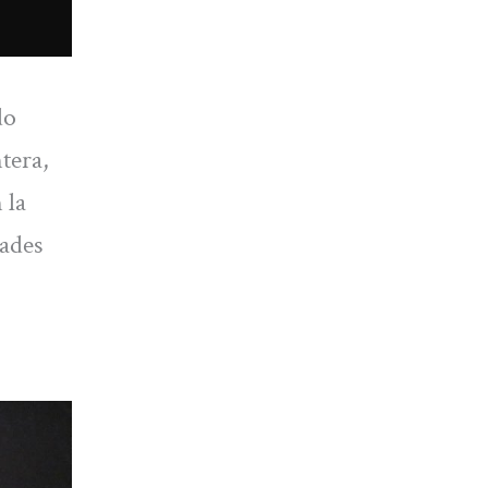
do
tera,
 la
dades