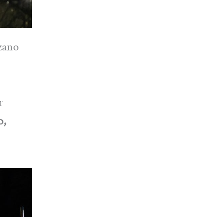
izano
r
o,