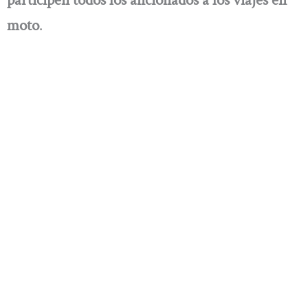
participen todos los aficionados a los viajes en
moto
.