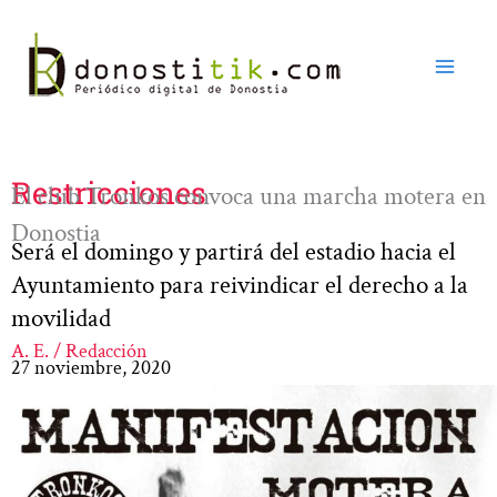
Ir
al
contenido
Restricciones
El club Tronkos convoca una marcha motera en
Donostia
Será el domingo y partirá del estadio hacia el
Ayuntamiento para reivindicar el derecho a la
movilidad
A. E. / Redacción
27 noviembre, 2020