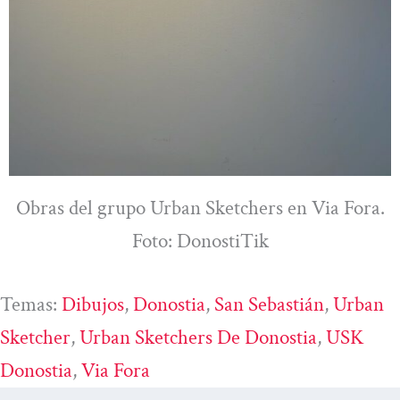
Obras del grupo Urban Sketchers en Via Fora.
Foto: DonostiTik
Temas:
Dibujos
, 
Donostia
, 
San Sebastián
, 
Urban
Sketcher
, 
Urban Sketchers De Donostia
, 
USK
Donostia
, 
Via Fora