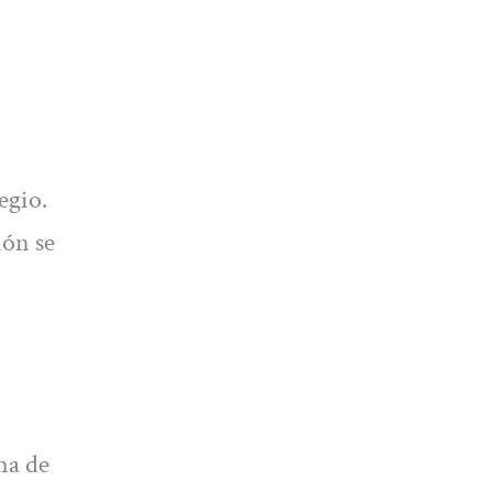
egio.
ión se
ma de