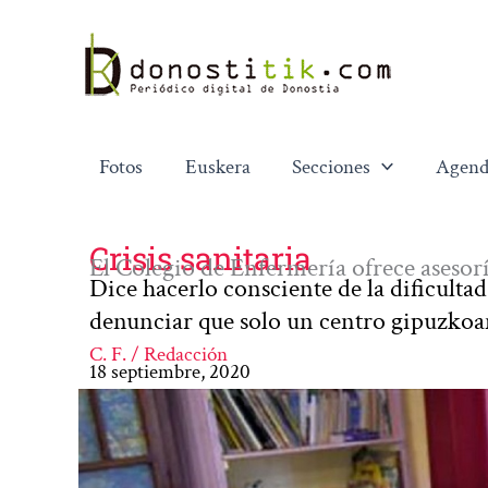
Ir
al
contenido
Fotos
Euskera
Secciones
Agend
Crisis sanitaria
El Colegio de Enfermería ofrece aseso
Dice hacerlo consciente de la dificultad 
denunciar que solo un centro gipuzkoa
C. F. / Redacción
18 septiembre, 2020