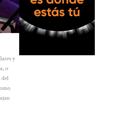
lares y
a, o
 del
 como
bajan