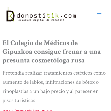
Ir
al
contenido
El Colegio de Médicos de
Gipuzkoa consigue frenar a una
presunta cosmetóloga rusa
Pretendía realizar tratamientos estéticos como
aumento de labios, infiltraciones de bótox o
rinoplastias a un bajo precio y al parecer en
pisos turísticos
POR
A. E. / REDACCIÓN
/
18 JULIO, 2023