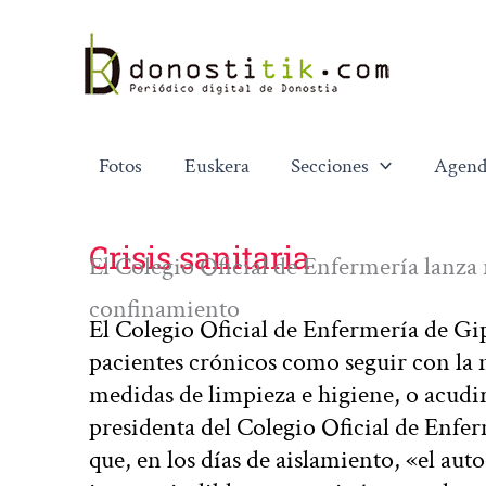
Ir
al
contenido
Fotos
Euskera
Secciones
Agend
Crisis sanitaria
El Colegio Oficial de Enfermería lanza
confinamiento
El Colegio Oficial de Enfermería de G
pacientes crónicos como seguir con la m
medidas de limpieza e higiene, o acudir
presidenta del Colegio Oficial de Enf
que, en los días de aislamiento, «el aut