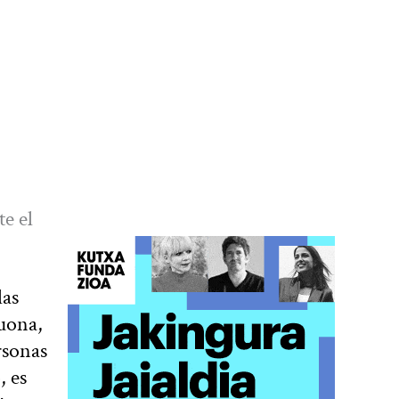
e el
las
kuona,
rsonas
, es