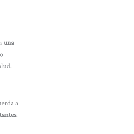
en
una
ño
alud.
uerda a
tantes
.