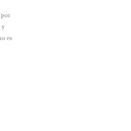
 por
y
no es