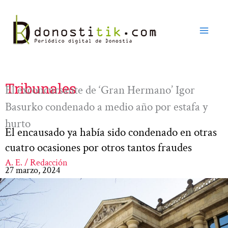
Ir
al
contenido
Tribunales
El exconcursante de ‘Gran Hermano’ Igor
Basurko condenado a medio año por estafa y
hurto
El encausado ya había sido condenado en otras
cuatro ocasiones por otros tantos fraudes
A. E. / Redacción
27 marzo, 2024