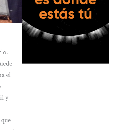
lo.
puede
a el
5
il y
 que