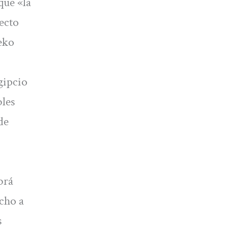
que «la
ecto
eko
gipcio
bles
de
brá
echo a
s