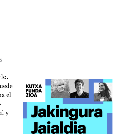
s
lo.
puede
a el
5
il y