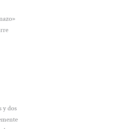
onazo»
irre
s y dos
temente