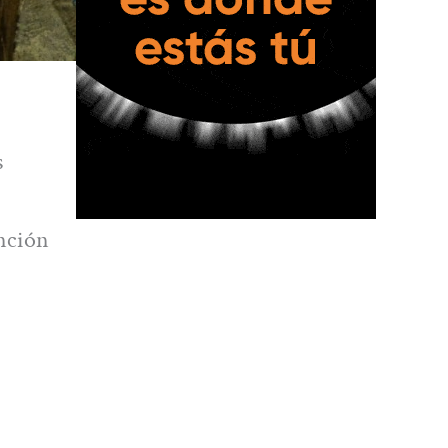
s
unción