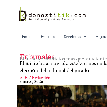
Ir
al
contenido
Fotos
Euskera
Secciones
Agend
Tribunales
El fiscal ve «indicios más que suficien
El juicio ha arrancado este viernes en
elección del tribunal del jurado
A. E. / Redacción
8 mayo, 2026