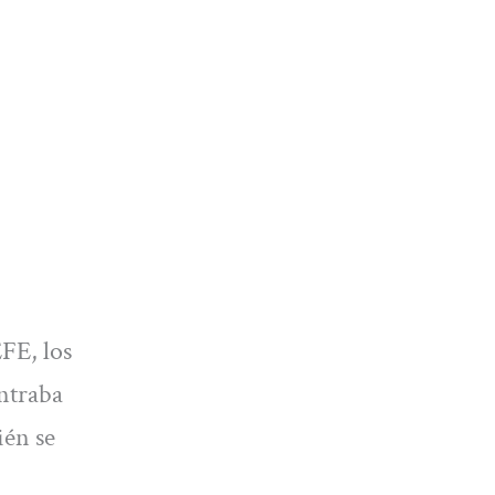
EFE, los
ntraba
ién se