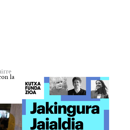
uirre
con la