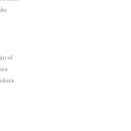
ado
árcel
una
idora