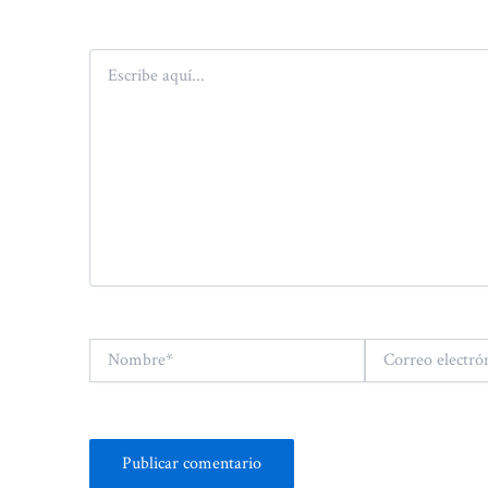
Escribe
aquí...
Nombre*
Correo
electrónico*