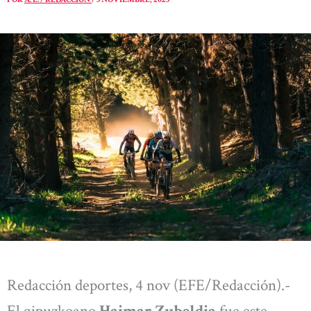
Redacción deportes, 4 nov (EFE/Redacción).-
El gipuzkoano
Haimar Zubeldia
fue este