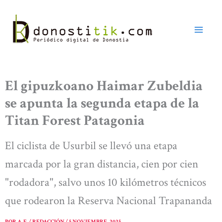
Ir
al
contenido
El gipuzkoano Haimar Zubeldia
se apunta la segunda etapa de la
Titan Forest Patagonia
El ciclista de Usurbil se llevó una etapa
marcada por la gran distancia, cien por cien
"rodadora", salvo unos 10 kilómetros técnicos
que rodearon la Reserva Nacional Trapananda
POR
A. E. / REDACCIÓN
/
5 NOVIEMBRE, 2025