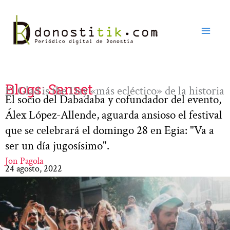
Ir
al
contenido
Blogs: Sanset
El Glad is the Day «más ecléctico» de la historia
El socio del Dabadaba y cofundador del evento,
Álex López-Allende, aguarda ansioso el festival
que se celebrará el domingo 28 en Egia: "Va a
ser un día jugosísimo".
Jon Pagola
24 agosto, 2022