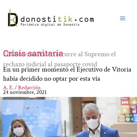
Ir
al
contenido
Crisis sanitaria
El Gobierno Vasco recurre al Supremo el
rechazo judicial al pasaporte covid
En un primer momento el Ejecutivo de Vitoria
había decidido no optar por esta vía
A. E. / Redacción
24 noviembre, 2021