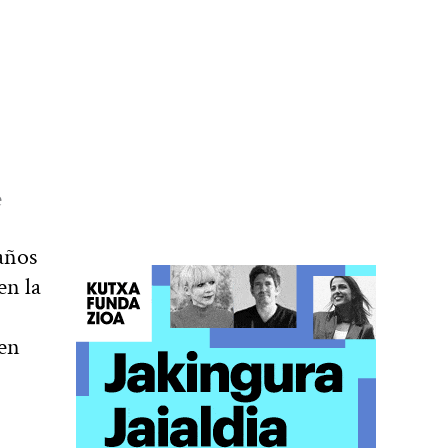
e
años
en la
 en