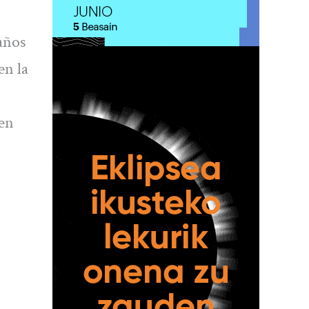
años
en la
 en