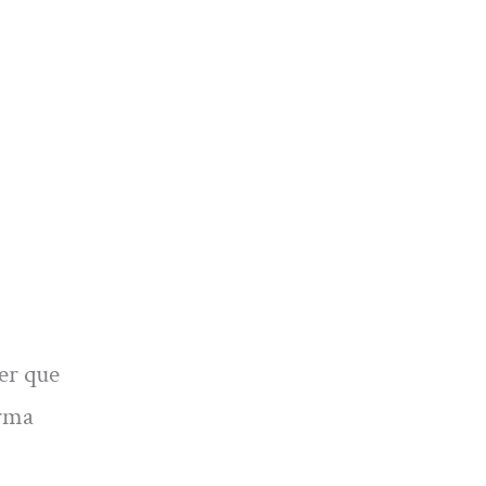
ver que
orma