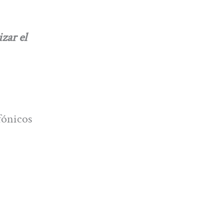
zar el
fónicos