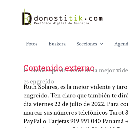
Ir
al
contenido
Fotos
Euskera
Secciones
Agend
Contenido externo
El horóscopo del amor de la mejor vide
es engreído
Ruth Solares, es la mejor vidente y tar
engreído. Ten claro que también te dirá
día viernes 22 de julio de 2022. Para co
marcar sus números telefónicos Tarot 
PayPal o Tarjetas 919 991 040 Panamá