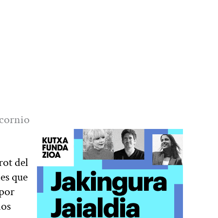
icornio
rot del
nes que
 por
nos