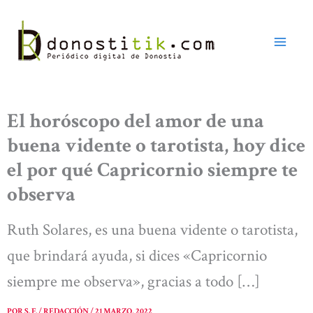
Ir
al
contenido
El horóscopo del amor de una
buena vidente o tarotista, hoy dice
el por qué Capricornio siempre te
observa
Ruth Solares, es una buena vidente o tarotista,
que brindará ayuda, si dices «Capricornio
siempre me observa», gracias a todo […]
POR
S. F. / REDACCIÓN
/
21 MARZO, 2022