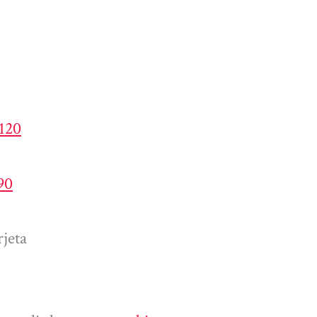
4120
90
jeta