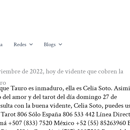
a
Redes
Blogs
viembre de 2022, hoy de vidente que cobren la
uro
 que Tauro es inmaduro, ella es Celia Soto. Asim
o del amor y del tarot del día domingo 27 de
ulta con la buena vidente, Celia Soto, puedes u
s Tarot 806 Sólo España 806 533 442 Línea Direc
namá +507 (833) 7520 México +52 (55) 85263960