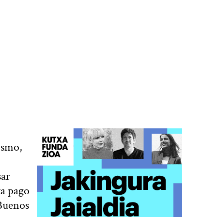
ismo,
sar
ta pago
 Buenos