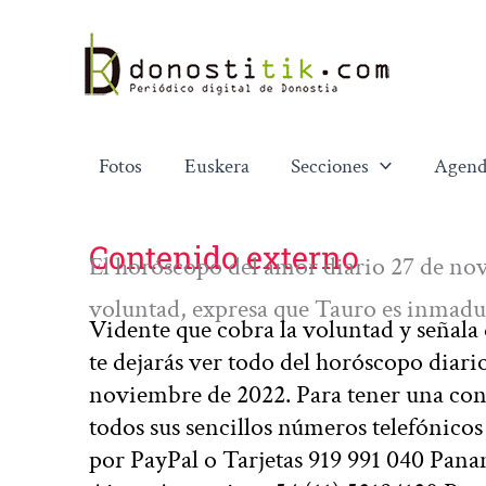
Ir
al
contenido
Fotos
Euskera
Secciones
Agend
Contenido externo
El horóscopo del amor diario 27 de no
voluntad, expresa que Tauro es inmad
Vidente que cobra la voluntad y señala
te dejarás ver todo del horóscopo diari
noviembre de 2022. Para tener una cons
todos sus sencillos números telefónico
por PayPal o Tarjetas 919 991 040 Pa