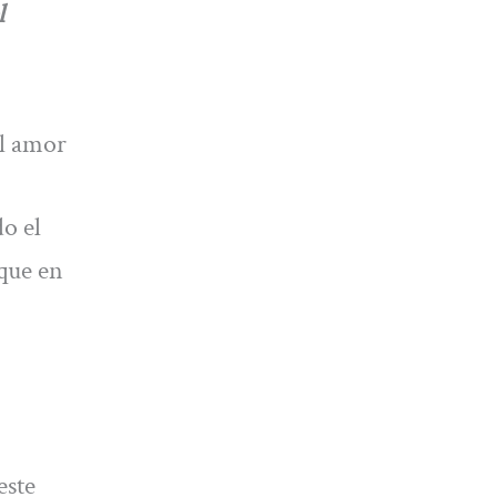
l
el amor
do el
 que en
este