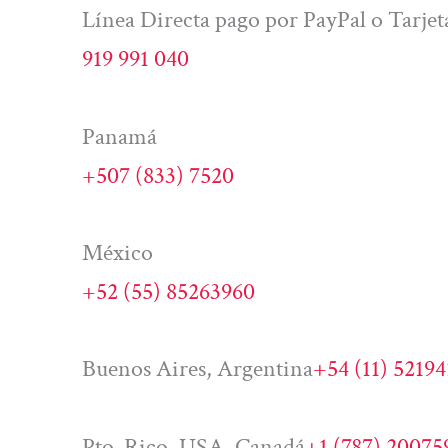
Línea Directa pago por PayPal o Tarjet
919 991 040
Panamá
+507 (833) 7520
México
+52 (55) 85263960
Buenos Aires, Argentina
+54 (11) 5219
Pto. Rico, USA, Canadá
+1 (787) 20075