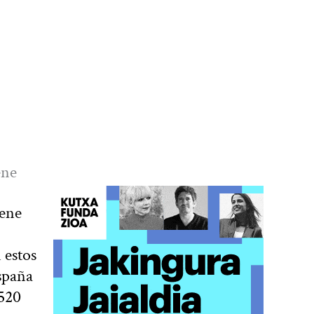
ene
iene
 estos
spaña
7520