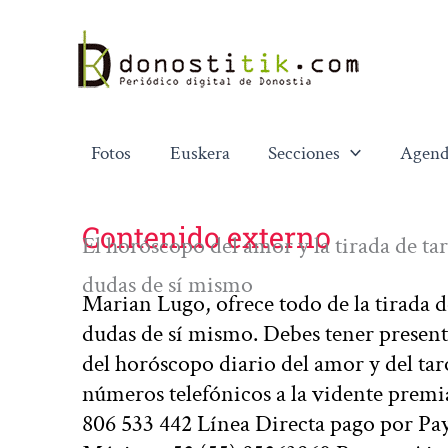
Ir
al
contenido
Fotos
Euskera
Secciones
Agend
Contenido externo
El horóscopo del amor y la tirada de tar
dudas de sí mismo
Marian Lugo, ofrece todo de la tirada de
dudas de sí mismo. Debes tener present
del horóscopo diario del amor y del tar
números telefónicos a la vidente prem
806 533 442 Línea Directa pago por Pa