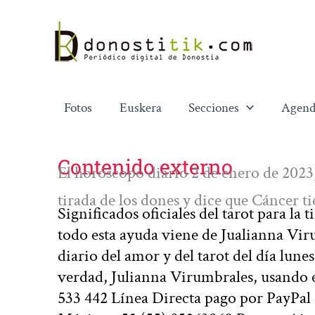
Ir
al
contenido
Fotos
Euskera
Secciones
Agend
Contenido externo
El horóscopo diario 2 de enero de 2023, 
tirada de los dones y dice que Cáncer t
Significados oficiales del tarot para la
todo esta ayuda viene de Jualianna Vir
diario del amor y del tarot del día lunes
verdad, Julianna Virumbrales, usando 
533 442 Línea Directa pago por PayPal