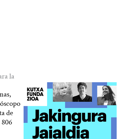
ara la
umas,
róscopo
ta de
a 806