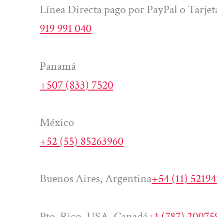
Línea Directa pago por PayPal o Tarjet
919 991 040
Panamá
+507 (833) 7520
México
+52 (55) 85263960
Buenos Aires, Argentina
+54 (11) 5219
Pto. Rico, USA, Canadá
+1 (787) 20075