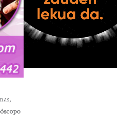
umas,
óscopo