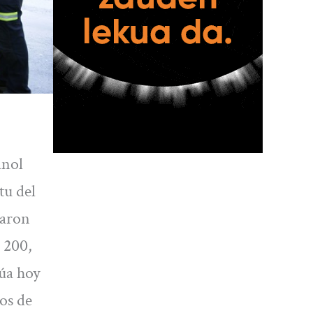
anol
tu del
paron
s 200,
úa hoy
os de