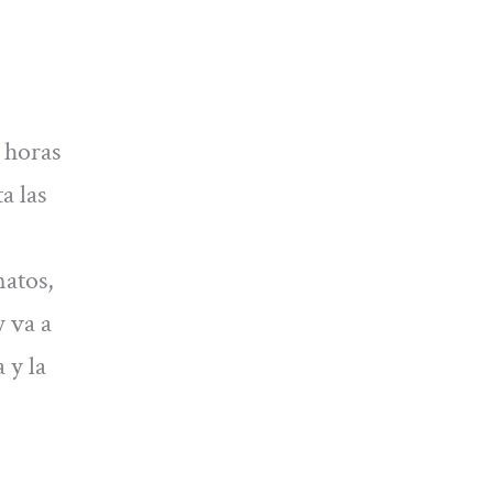
o horas
a las
natos,
y va a
 y la