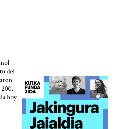
anol
tu del
paron
s 200,
úa hoy