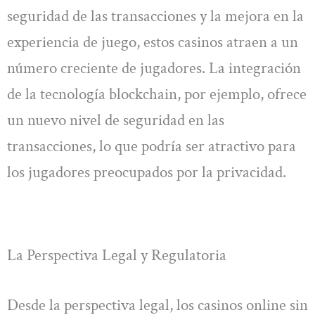
seguridad de las transacciones y la mejora en la
experiencia de juego, estos casinos atraen a un
número creciente de jugadores. La integración
de la tecnología blockchain, por ejemplo, ofrece
un nuevo nivel de seguridad en las
transacciones, lo que podría ser atractivo para
los jugadores preocupados por la privacidad.
La Perspectiva Legal y Regulatoria
Desde la perspectiva legal, los casinos online sin