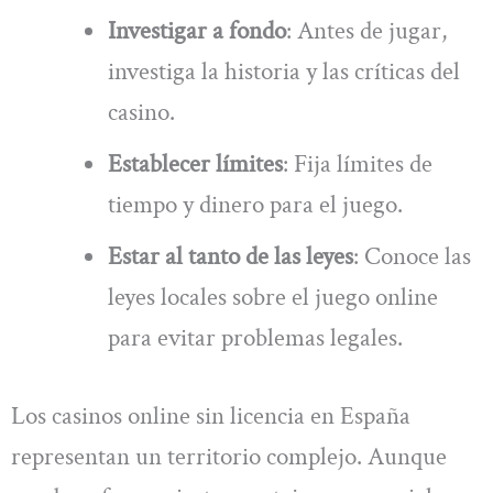
Investigar a fondo
: Antes de jugar,
investiga la historia y las críticas del
casino.
Establecer límites
: Fija límites de
tiempo y dinero para el juego.
Estar al tanto de las leyes
: Conoce las
leyes locales sobre el juego online
para evitar problemas legales.
Los casinos online sin licencia en España
representan un territorio complejo. Aunque