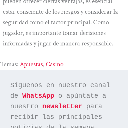
pueden ofrecer ciertas ventajas, es esencial
estar consciente de los riesgos y considerar la
seguridad como el factor principal. Como
jugador, es importante tomar decisiones
informadas y jugar de manera responsable.
Temas:
Apuestas
, 
Casino
Síguenos en nuestro canal 
de 
WhatsApp
 o apúntate a 
nuestro 
newsletter
 para 
recibir las principales 
noticias de la semana