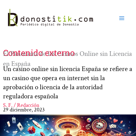
Ir
al
contenido
Contenido externo
El Panorama de los Casinos Online sin Licencia
en España
Un casino online sin licencia España se refiere a
un casino que opera en internet sin la
aprobación o licencia de la autoridad
reguladora española
S. F. / Redacción
29 diciembre, 2023