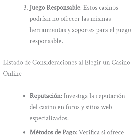
Juego Responsable
: Estos casinos
podrían no ofrecer las mismas
herramientas y soportes para el juego
responsable.
Listado de Consideraciones al Elegir un Casino
Online
Reputación
: Investiga la reputación
del casino en foros y sitios web
especializados.
Métodos de Pago
: Verifica si ofrece