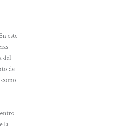
En este
cias
 del
nto de
ón como
uentro
e la