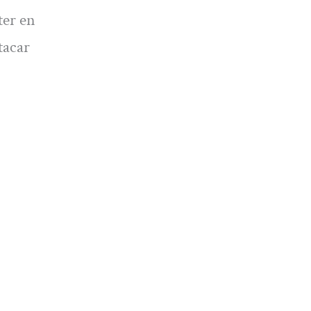
ter en
tacar