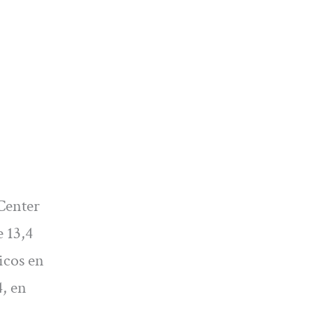
Center
 13,4
icos en
4, en