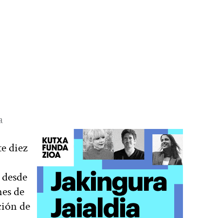
a
e diez
 desde
nes de
ción de