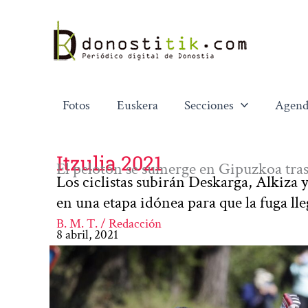
Ir
al
contenido
Fotos
Euskera
Secciones
Agend
Itzulia 2021
El pelotón se sumerge en Gipuzkoa tras
Los ciclistas subirán Deskarga, Alkiza y
en una etapa idónea para que la fuga ll
B. M. T. / Redacción
8 abril, 2021