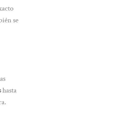
xacto
bién se
as
s
hasta
ra.