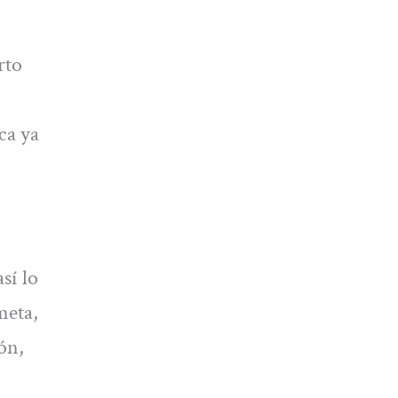
rto
ca ya
sí lo
meta,
ón,