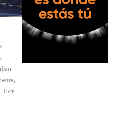
s
a
taban
mente,
a. Hoy