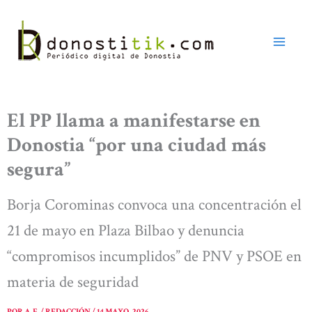
Ir
al
contenido
El PP llama a manifestarse en
Donostia “por una ciudad más
segura”
Borja Corominas convoca una concentración el
21 de mayo en Plaza Bilbao y denuncia
“compromisos incumplidos” de PNV y PSOE en
materia de seguridad
POR
A. E. / REDACCIÓN
/
14 MAYO, 2026