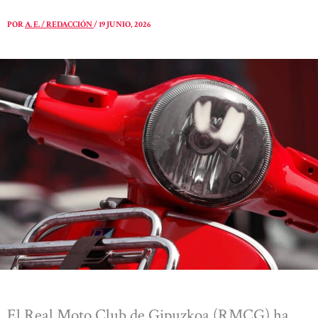
POR
A. E. / REDACCIÓN
/
19 JUNIO, 2026
El Real Moto Club de Gipuzkoa (RMCG) ha