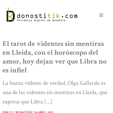
Ir
al
contenido
El tarot de videntes sin mentiras
en Lleida, con el horóscopo del
amor, hoy dejan ver que Libra no
es infiel
La buena vidente de verdad, Olga Gallardo es
una de las videntes sin mentiras en Lleida, que
expresa que Libra […]
POR
S. F. / REDACCIÓN
/
30 ABRIL, 2022