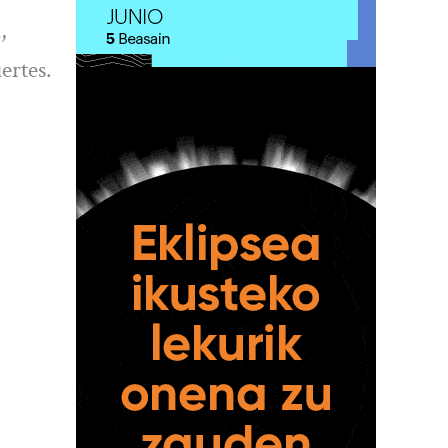
,
ertes.