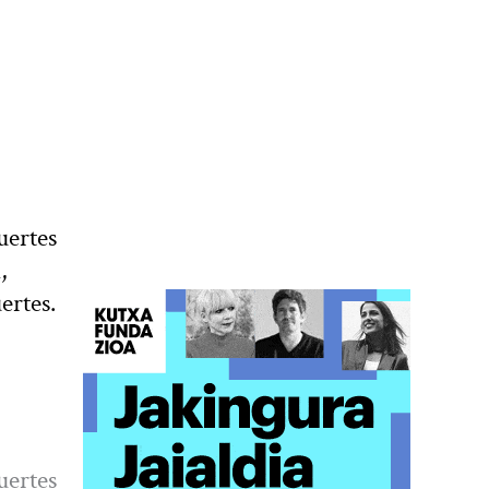
uertes
,
ertes.
uertes