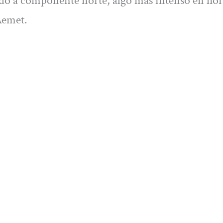
rando a componente norte, algo más intenso en hor
Aemet.