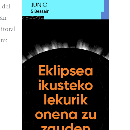
 del
rán
litoral
te: