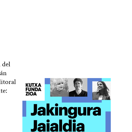
 del
rán
litoral
te: