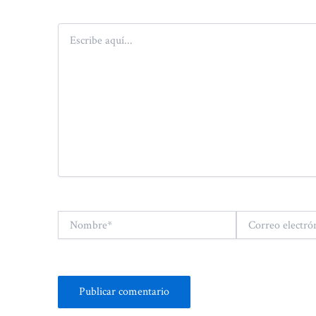
Escribe
aquí...
Nombre*
Correo
electrónico*