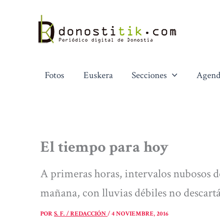
Ir
al
contenido
Fotos
Euskera
Secciones
Agend
El tiempo para hoy
A primeras horas, intervalos nubosos d
mañana, con lluvias débiles no descart
POR
S. F. / REDACCIÓN
/
4 NOVIEMBRE, 2016