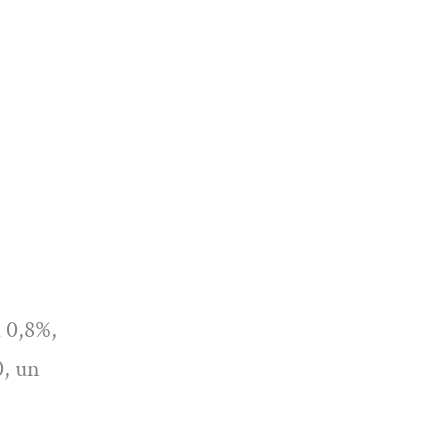
l 0,8%,
0, un