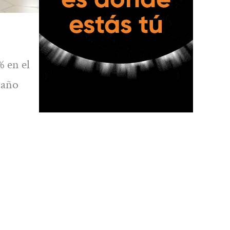
% en el
 año