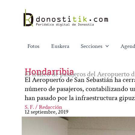
Ir
al
contenido
Fotos
Euskera
Secciones
Agend
Hondarribia
El tráfico de pasajeros del Aeropuerto 
El Aeropuerto de San Sebastián ha cerr
número de pasajeros, contabilizando un
han pasado por la infraestructura gipu
S. F. / Redacción
12 septiembre, 2019