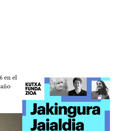
% en el
 año