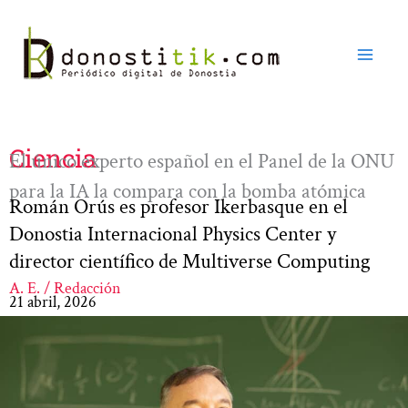
Ir
al
contenido
Ciencia
El único experto español en el Panel de la ONU
para la IA la compara con la bomba atómica
Román Orús es profesor Ikerbasque en el
Donostia Internacional Physics Center y
director científico de Multiverse Computing
A. E. / Redacción
21 abril, 2026