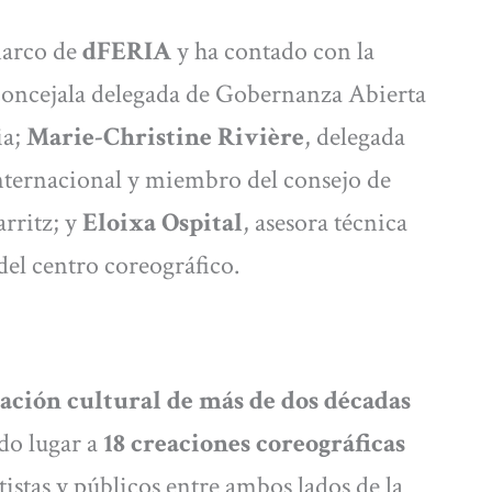
marco de
dFERIA
y ha contado con la
concejala delegada de Gobernanza Abierta
ia;
Marie-Christine Rivière
, delegada
internacional y miembro del consejo de
rritz; y
Eloixa Ospital
, asesora técnica
l del centro coreográfico.
ación cultural de más de dos décadas
ado lugar a
18 creaciones coreográficas
istas y públicos entre ambos lados de la