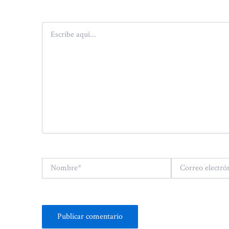
Escribe
aquí...
Nombre*
Correo
electrónico*