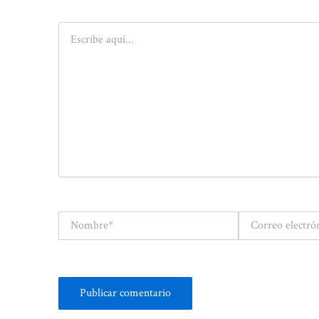
Escribe
aquí...
Nombre*
Correo
electrónico*