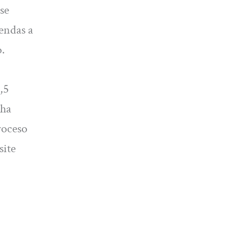
se
iendas a
.
,5
 ha
roceso
site