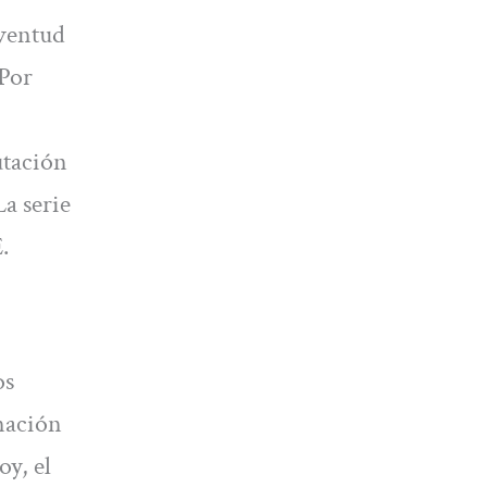
uventud
 Por
utación
a serie
.
os
gnación
oy, el