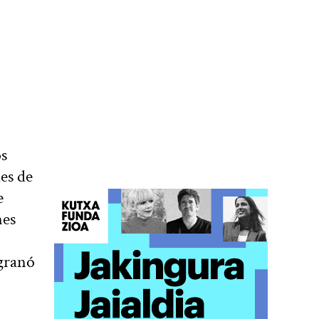
os
es de
e
nes
sgranó