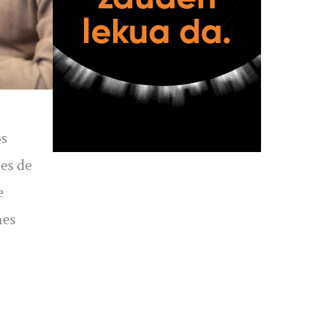
os
es de
e
nes