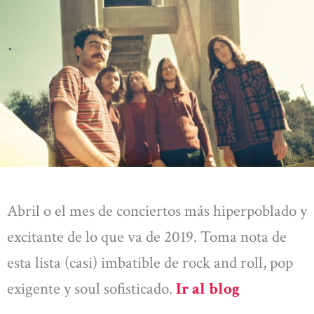
Abril o el mes de conciertos más hiperpoblado y
excitante de lo que va de 2019. Toma nota de
esta lista (casi) imbatible de rock and roll, pop
exigente y soul sofisticado.
Ir al blog