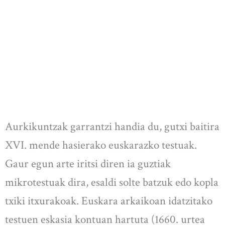
Aurkikuntzak garrantzi handia du, gutxi baitira
XVI. mende hasierako euskarazko testuak.
Gaur egun arte iritsi diren ia guztiak
mikrotestuak dira, esaldi solte batzuk edo kopla
txiki itxurakoak. Euskara arkaikoan idatzitako
testuen eskasia kontuan hartuta (1660. urtea