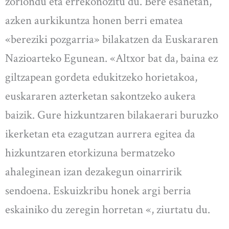
zoriondu eta errekonozitu du. Bere esanetan,
azken aurkikuntza honen berri ematea
«bereziki pozgarria» bilakatzen da Euskararen
Nazioarteko Egunean. «Altxor bat da, baina ez
giltzapean gordeta edukitzeko horietakoa,
euskararen azterketan sakontzeko aukera
baizik. Gure hizkuntzaren bilakaerari buruzko
ikerketan eta ezagutzan aurrera egitea da
hizkuntzaren etorkizuna bermatzeko
ahaleginean izan dezakegun oinarririk
sendoena. Eskuizkribu honek argi berria
eskainiko du zeregin horretan «, ziurtatu du.