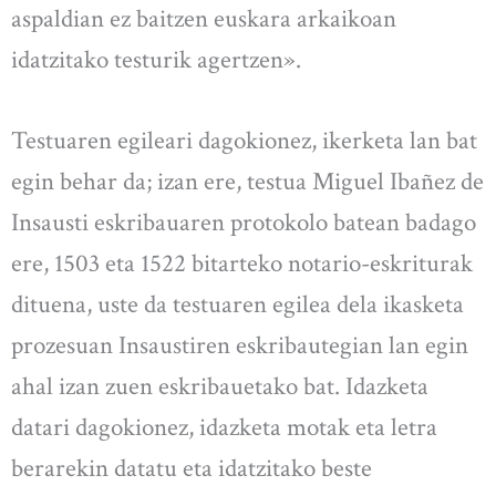
aspaldian ez baitzen euskara arkaikoan
idatzitako testurik agertzen».
Testuaren egileari dagokionez, ikerketa lan bat
egin behar da; izan ere, testua Miguel Ibañez de
Insausti eskribauaren protokolo batean badago
ere, 1503 eta 1522 bitarteko notario-eskriturak
dituena, uste da testuaren egilea dela ikasketa
prozesuan Insaustiren eskribautegian lan egin
ahal izan zuen eskribauetako bat. Idazketa
datari dagokionez, idazketa motak eta letra
berarekin datatu eta idatzitako beste