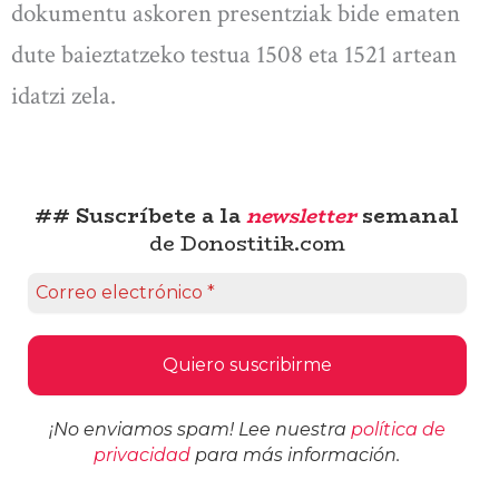
dokumentu askoren presentziak bide ematen
dute baieztatzeko testua 1508 eta 1521 artean
idatzi zela.
## Suscríbete a la
newsletter
semanal
de Donostitik.com
¡No enviamos spam! Lee nuestra
política de
privacidad
para más información.