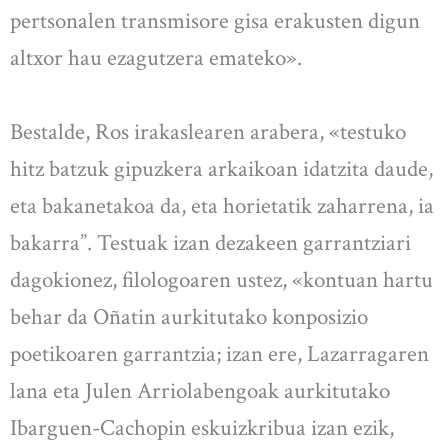
pertsonalen transmisore gisa erakusten digun
altxor hau ezagutzera emateko».
Bestalde, Ros irakaslearen arabera, «testuko
hitz batzuk gipuzkera arkaikoan idatzita daude,
eta bakanetakoa da, eta horietatik zaharrena, ia
bakarra”. Testuak izan dezakeen garrantziari
dagokionez, filologoaren ustez, «kontuan hartu
behar da Oñatin aurkitutako konposizio
poetikoaren garrantzia; izan ere, Lazarragaren
lana eta Julen Arriolabengoak aurkitutako
Ibarguen-Cachopin eskuizkribua izan ezik,