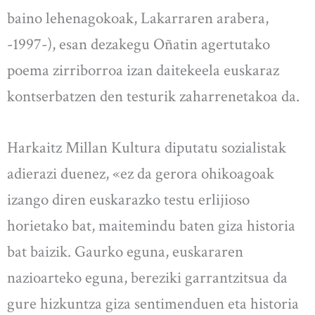
baino lehenagokoak, Lakarraren arabera,
-1997-), esan dezakegu Oñatin agertutako
poema zirriborroa izan daitekeela euskaraz
kontserbatzen den testurik zaharrenetakoa da.
Harkaitz Millan Kultura diputatu sozialistak
adierazi duenez, «ez da gerora ohikoagoak
izango diren euskarazko testu erlijioso
horietako bat, maitemindu baten giza historia
bat baizik. Gaurko eguna, euskararen
nazioarteko eguna, bereziki garrantzitsua da
gure hizkuntza giza sentimenduen eta historia