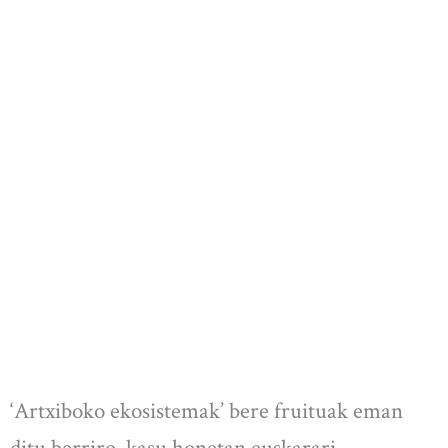
‘Artxiboko ekosistemak’ bere fruituak eman