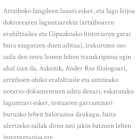
Artxiboko langileen lanari esker, eta Iago Irijoa
doktorearen laguntzarekin (artxiboaren
erabiltzailea eta Gipuzkoako historiaren garai
hura ezagutzen duen aditua), irakurtzen oso
zaila den testu honen lehen transkripzioa egin
ahal izan da. Azkenik, Ander Ros filologoari,
artxiboen ohiko erabiltzaile eta antzinako
notario-dokumentuen aditu denari, eskatutako
laguntzari esker, testuaren garrantziari
buruzko lehen balorazioa daukagu, baita
ulertzeko zailak diren zati jakin batzuen lehen
interpretazioa ere.