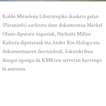
Koldo Mitxelena Liburutegiko ikasketa gelan
(Paraninfo) aurkeztu dute dokumentua Markel
Olano diputatu nagusiak, Harkaitz Millan
Kultura diputatuak eta Ander Ros filologo eta
dokumentuaren ikertzaileak. Eskuizkribua
ikusgai egongo da KMKren sarreran hurrengo
bi asteetan.