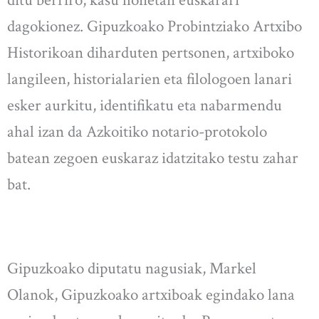
ditu berriro, kasu honetan euskarari
dagokionez. Gipuzkoako Probintziako Artxibo
Historikoan diharduten pertsonen, artxiboko
langileen, historialarien eta filologoen lanari
esker aurkitu, identifikatu eta nabarmendu
ahal izan da Azkoitiko notario-protokolo
batean zegoen euskaraz idatzitako testu zahar
bat.
Gipuzkoako diputatu nagusiak, Markel
Olanok, Gipuzkoako artxiboak egindako lana