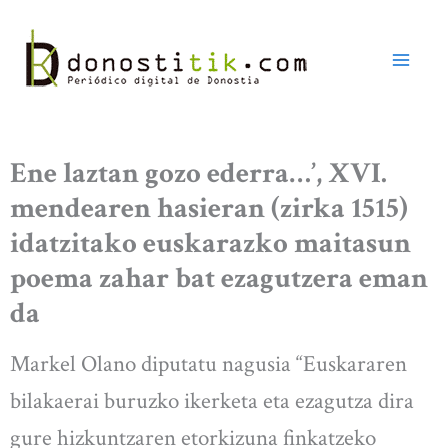
Ir
al
contenido
Ene laztan gozo ederra…’, XVI.
mendearen hasieran (zirka 1515)
idatzitako euskarazko maitasun
poema zahar bat ezagutzera eman
da
Markel Olano diputatu nagusia “Euskararen
bilakaerai buruzko ikerketa eta ezagutza dira
gure hizkuntzaren etorkizuna finkatzeko