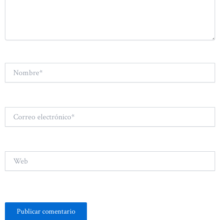
Nombre*
Correo
electrónico*
Web