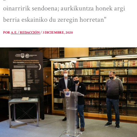
oinarririk sendoena; aurkikuntza honek argi
berria eskainiko du zeregin horretan"
POR
A. E. / REDACCIÓN
/
3 DICIEMBRE, 2020