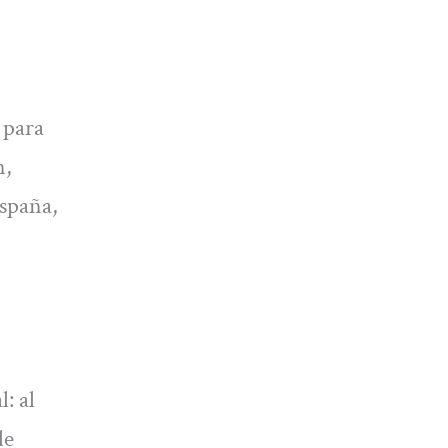
 para
n,
España,
: al
de