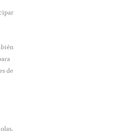
cipar
mbién
para
es de
olas.