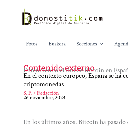
Ir
al
contenido
Fotos
Euskera
Secciones
Agend
Contenido externo
Entendiendo el Rol de Bitcoin en Españ
En el contexto europeo, España se ha c
criptomonedas
S. F. / Redacción
26 noviembre, 2024
En los últimos años, Bitcoin ha pasado