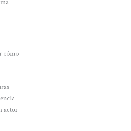
tema
er cómo
uras
lencia
n actor