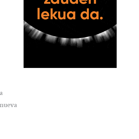
a
 nueva