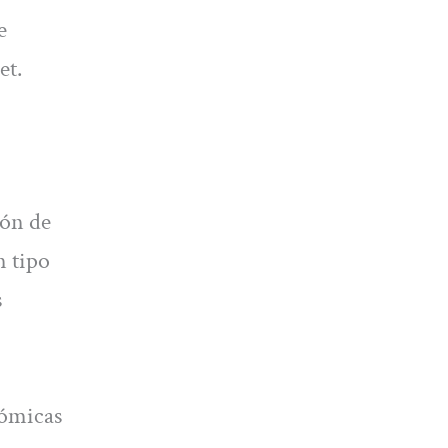
e
et.
ión de
n tipo
s
nómicas