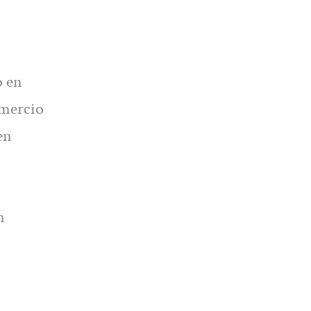
o en
omercio
en
n