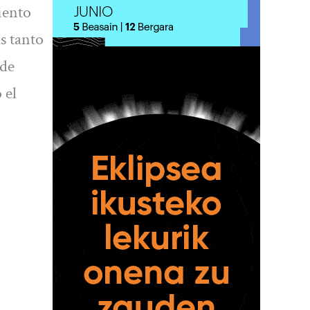
iento
s tanto
ede
 el