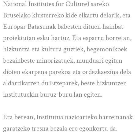
National Institutes for Culture) sareko
Bruselako klusterreko kide elkartu delarik, eta
Europar Batasunak babesten dituen hainbat
proiektutan esku hartuz. Eta esparru horretan,
hizkuntza eta kultura guztiek, hegemonikoek
bezainbeste minorizatuek, munduari egiten
dioten ekarpena parekoa eta ordezkaezina dela
aldarrikatzen du Etxeparek, beste hizkuntzen
institutuekin buruz-buru lan egiten.
Era berean, Institutua nazioarteko harremanak
garatzeko tresna bezala ere egonkortu da.