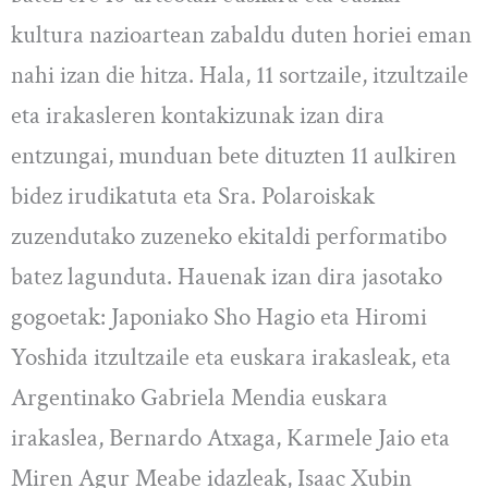
kultura nazioartean zabaldu duten horiei eman
nahi izan die hitza. Hala, 11 sortzaile, itzultzaile
eta irakasleren kontakizunak izan dira
entzungai, munduan bete dituzten 11 aulkiren
bidez irudikatuta eta Sra. Polaroiskak
zuzendutako zuzeneko ekitaldi performatibo
batez lagunduta. Hauenak izan dira jasotako
gogoetak: Japoniako Sho Hagio eta Hiromi
Yoshida itzultzaile eta euskara irakasleak, eta
Argentinako Gabriela Mendia euskara
irakaslea, Bernardo Atxaga, Karmele Jaio eta
Miren Agur Meabe idazleak, Isaac Xubin