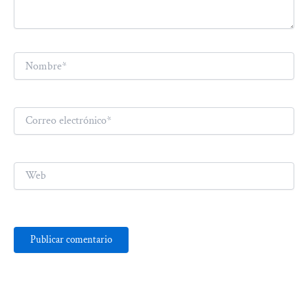
Nombre*
Correo
electrónico*
Web