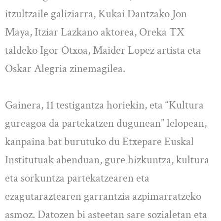
itzultzaile galiziarra, Kukai Dantzako Jon
Maya, Itziar Lazkano aktorea, Oreka TX
taldeko Igor Otxoa, Maider Lopez artista eta
Oskar Alegria zinemagilea.
Gainera, 11 testigantza horiekin, eta “Kultura
gureagoa da partekatzen dugunean” lelopean,
kanpaina bat burutuko du Etxepare Euskal
Institutuak abenduan, gure hizkuntza, kultura
eta sorkuntza partekatzearen eta
ezagutaraztearen garrantzia azpimarratzeko
asmoz. Datozen bi asteetan sare sozialetan eta