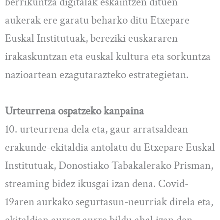
berrikuntza digitalak eskaintzen dituen
aukerak ere garatu beharko ditu Etxepare
Euskal Institutuak, bereziki euskararen
irakaskuntzan eta euskal kultura eta sorkuntza
nazioartean ezagutarazteko estrategietan.
Urteurrena ospatzeko kanpaina
10. urteurrena dela eta, gaur arratsaldean
erakunde-ekitaldia antolatu du Etxepare Euskal
Institutuak, Donostiako Tabakalerako Prisman,
streaming bidez ikusgai izan dena. Covid-
19aren aurkako segurtasun-neurriak direla eta,
ekitaldian aurrez aurre bildu ahal izan den