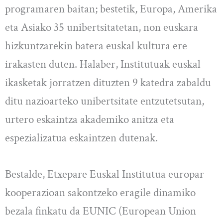
programaren baitan; bestetik, Europa, Amerika
eta Asiako 35 unibertsitatetan, non euskara
hizkuntzarekin batera euskal kultura ere
irakasten duten. Halaber, Institutuak euskal
ikasketak jorratzen dituzten 9 katedra zabaldu
ditu nazioarteko unibertsitate entzutetsutan,
urtero eskaintza akademiko anitza eta
espezializatua eskaintzen dutenak.
Bestalde, Etxepare Euskal Institutua europar
kooperazioan sakontzeko eragile dinamiko
bezala finkatu da EUNIC (European Union