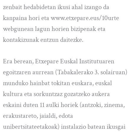
zenbait hedabidetan ikusi ahal izango da
kanpaina hori eta www.etxepare.eus/10urte
webgunean lagun horien bizipenak eta
kontakizunak entzun daitezke.
Era berean, Etxepare Euskal Institutuaren
egoitzaren aurrean (Tabakalerako 3. solairuan)
munduko hainbat tokitan euskara, euskal
kultura eta sorkuntzaz gozatzeko aukera
eskaini duten 11 aulki horiek (antzoki, zinema,
erakustareto, jaialdi, edota
unibertsitateetakoak) instalazio batean ikusgai