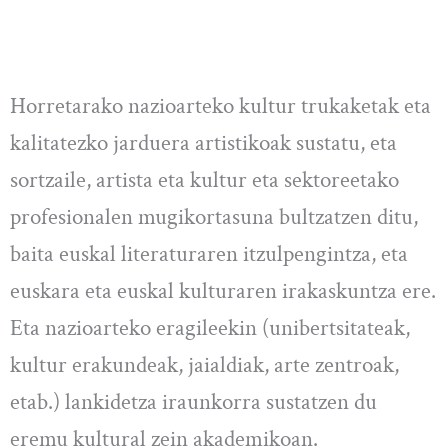
Horretarako nazioarteko kultur trukaketak eta
kalitatezko jarduera artistikoak sustatu, eta
sortzaile, artista eta kultur eta sektoreetako
profesionalen mugikortasuna bultzatzen ditu,
baita euskal literaturaren itzulpengintza, eta
euskara eta euskal kulturaren irakaskuntza ere.
Eta nazioarteko eragileekin (unibertsitateak,
kultur erakundeak, jaialdiak, arte zentroak,
etab.) lankidetza iraunkorra sustatzen du
eremu kultural zein akademikoan.