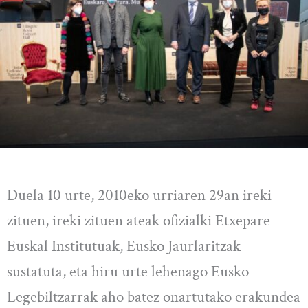
Duela 10 urte, 2010eko urriaren 29an ireki
zituen, ireki zituen ateak ofizialki Etxepare
Euskal Institutuak, Eusko Jaurlaritzak
sustatuta, eta hiru urte lehenago Eusko
Legebiltzarrak aho batez onartutako erakundea