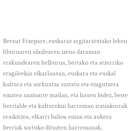
Bernat Etxepare, euskaraz argitaratutako lehen
liburuaren idazlearen izena daraman
erakundearen helburua, bertako eta atzerriko
eragileekin elkarlanean, euskara eta euskal
kultura eta sorkuntza sustatu eta ezagutzera
ematea nazioarte mailan, eta hauen bidez, beste
herrialde eta kulturekin harreman iraunkorrak
eraikitzea, elkarri balioa eman eta aukera
berriak sortuko dituzten harremanak.