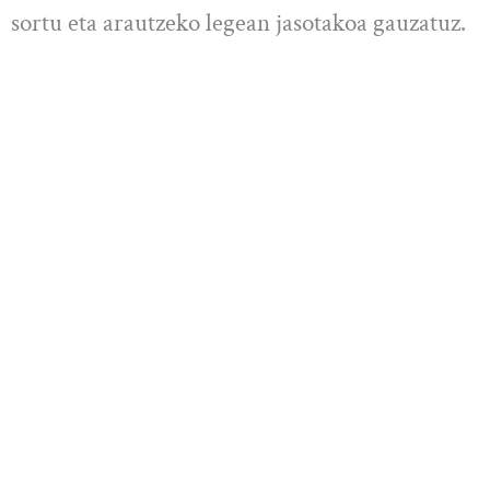
sortu eta arautzeko legean jasotakoa gauzatuz.