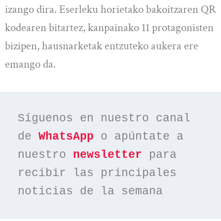
izango dira. Eserleku horietako bakoitzaren QR
kodearen bitartez, kanpainako 11 protagonisten
bizipen, hausnarketak entzuteko aukera ere
emango da.
Síguenos en nuestro canal 
de 
WhatsApp
 o apúntate a 
nuestro 
newsletter
 para 
recibir las principales 
noticias de la semana