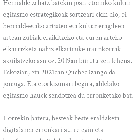
Herrialde zehatz batekin joan-etorriko kultur
egitasmo estrategikoak sortzeari ekin dio, bi
herrialdeetako artisten eta kultur eragileen
artean zubiak eraikitzeko eta euren arteko
elkarrizketa nahiz elkartruke iraunkorrak
akuilatzeko asmoz. 2019an burutu zen lehena,
Eskozian, eta 2021ean Quebec izango da
jomuga. Eta etorkizunari begira, aldebiko
egitasmo hauek sendotzea du erronketako bat.
Horrekin batera, besteak beste eraldaketa
digitalaren erronkari aurre egin eta