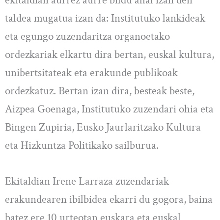
taldea mugatua izan da: Institutuko lankideak
eta egungo zuzendaritza organoetako
ordezkariak elkartu dira bertan, euskal kultura,
unibertsitateak eta erakunde publikoak
ordezkatuz. Bertan izan dira, besteak beste,
Aizpea Goenaga, Institutuko zuzendari ohia eta
Bingen Zupiria, Eusko Jaurlaritzako Kultura
eta Hizkuntza Politikako sailburua.
Ekitaldian Irene Larraza zuzendariak
erakundearen ibilbidea ekarri du gogora, baina
batez ere 10 urteotan euskara eta euskal