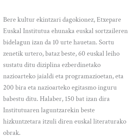
Bere kultur ekintzari dagokionez, Etxepare
Euskal Institutua ehunaka euskal sortzaileren
bidelagun izan da 10 urte hauetan. Sortu
zenetik urtero, bataz beste, 60 euskal leiho
sustatu ditu diziplina ezberdinetako
nazioarteko jaialdi eta programazioetan, eta
200 bira eta nazioarteko egitasmo inguru
babestu ditu. Halaber, 150 bat izan dira
Institutuaren laguntzarekin beste
hizkuntzetara itzuli diren euskal literaturako
obrak.