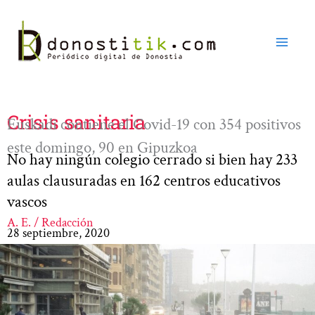
Ir
al
contenido
Crisis sanitaria
Euskadi contiene el Covid-19 con 354 positivos
este domingo, 90 en Gipuzkoa
No hay ningún colegio cerrado si bien hay 233
aulas clausuradas en 162 centros educativos
vascos
A. E. / Redacción
28 septiembre, 2020