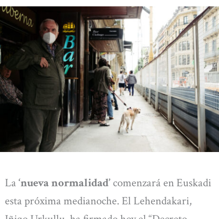
La
‘nueva normalidad’
comenzará en Euskadi
esta próxima medianoche. El Lehendakari,