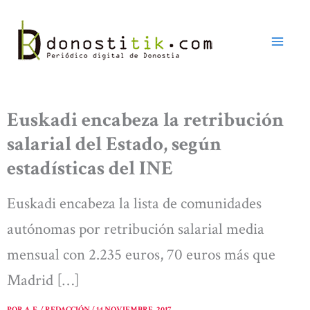
Ir
al
contenido
Euskadi encabeza la retribución
salarial del Estado, según
estadísticas del INE
Euskadi encabeza la lista de comunidades
autónomas por retribución salarial media
mensual con 2.235 euros, 70 euros más que
Madrid […]
POR
A. E. / REDACCIÓN
/
14 NOVIEMBRE, 2017