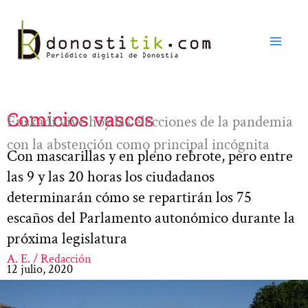
Ir
al
contenido
Comicios vascos
Euskadi vive hoy las elecciones de la pandemia
con la abstención como principal incógnita
Con mascarillas y en pleno rebrote, pero entre
las 9 y las 20 horas los ciudadanos
determinarán cómo se repartirán los 75
escaños del Parlamento autonómico durante la
próxima legislatura
A. E. / Redacción
12 julio, 2020