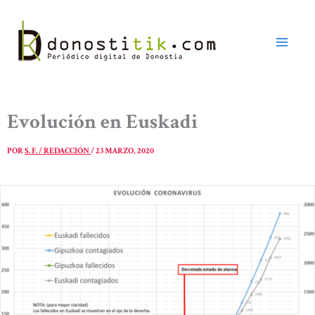
Ir
al
contenido
Evolución en Euskadi
POR
S. F. / REDACCIÓN
/
23 MARZO, 2020