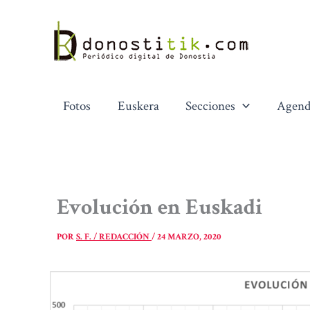
Ir
al
contenido
Fotos
Euskera
Secciones
Agend
Evolución en Euskadi
POR
S. F. / REDACCIÓN
/
24 MARZO, 2020