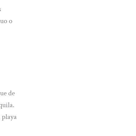
s
guo o
que de
quila.
 playa