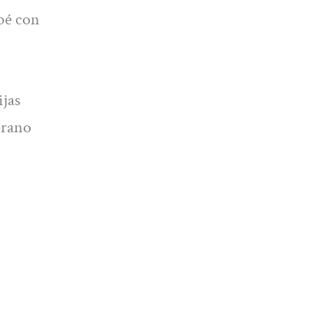
ebé con
ijas
prano