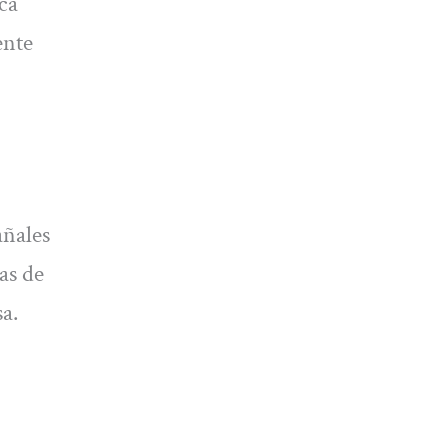
ca
ente
añales
as de
sa.