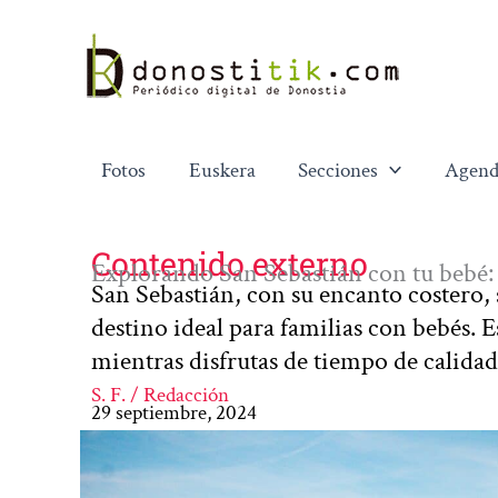
Ir
al
contenido
Fotos
Euskera
Secciones
Agend
Contenido externo
Explorando San Sebastián con tu bebé:
San Sebastián, con su encanto costero, 
destino ideal para familias con bebés. E
mientras disfrutas de tiempo de calida
S. F. / Redacción
29 septiembre, 2024