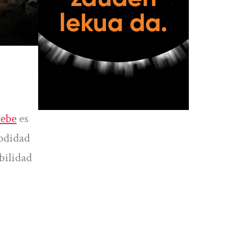
bebe
es
odidad
bilidad