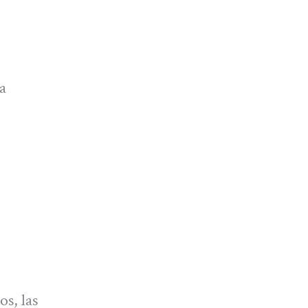
a
s, las