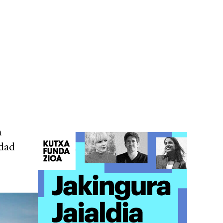
n
udad